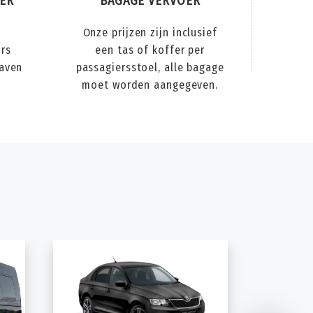
ER
BAGAGE VERVOER
Onze prijzen zijn inclusief
urs
een tas of koffer per
haven
passagiersstoel, alle bagage
moet worden aangegeven.