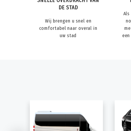
SNELLE OVERDRACHT VAN
DE STAD
Als
Wij brengen u snel en
no
comfortabel naar overal in
me
uw stad
een 